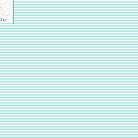
,
.
0 cm