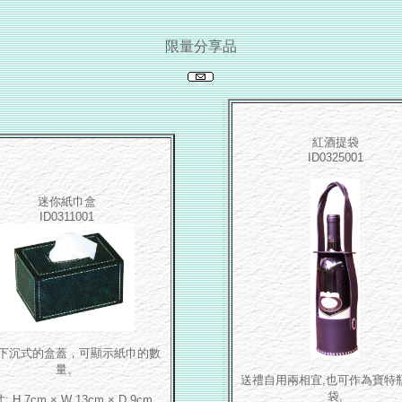
限量分享品
紅酒提袋
ID0325001
迷你紙巾盒
ID0311001
下沉式的盒蓋，可顯示紙巾的數
量。
送禮自用兩相宜,也可作為寶特
袋,
: H 7cm × W 13cm × D 9cm