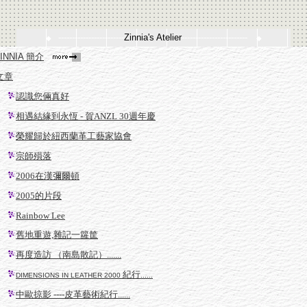
------------------------
Zinnia's Atelier
------------------------
◆
◆
INNIA 簡介
文章
認識您倆真好
相遇結緣到永恆 - 賀ANZL 30週年慶
榮耀歸於紐西蘭革工藝家協會
宗師殞落
2006在漢彌爾頓
2005的片段
Rainbow Lee
舊地重遊,雜記一籮筐
再度造訪 （南島散記）.......
紀行
DIMENSIONS IN LEATHER 2000
......
中歐掠影 ----皮革藝術紀行
......