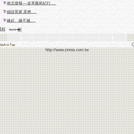
南北捷報----皮革藝術紀行......
細說眾家.眾將......
緣起、緣不滅......
課程
--------------------------------------------------------------------
◆
◆
http://www.zinnia.com.tw